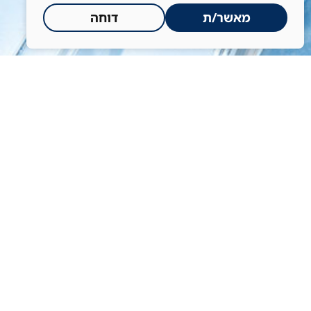
מאשר/ת
דוחה