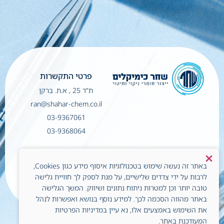
פרטי התקשרות
ת"ד 25 , א.ת. ברקן
ran@shahar-chem.co.il
03-9367061
03-9368064
הצהרת נגישות
באתר זה נעשה שימוש בטכנולוגיות איסוף מידע כגון Cookies,
מדיניות פרטיות
לרבות על ידי צדדים שלישיים, על מנת לספק לך חוויית גלישה
טובה יותר וכן למטרות ניתוח נתונים ושיווק. המשך הגלישה
כל הזכויות שמורות © לשחר כימיקלים
באתר מהווה הסכמה לכך. למידע נוסף בנושא ואפשרות לנהל
created by | HD
בע"מ
את השימוש באמצעים אלו, נא עיין במדיניות הפרטיות
המעודכנת באתר.