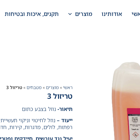
שי
אודותינו
מוצרים
תקנים, איכות ובטיחות
ראשי
»
מוצרים
»
מטבחים
»
טריזול 3
טריזול 3
תיאור-
נוזל בצבע כתום
ייעוד –
נוזל לחיטוי וניקוי תעשיית
רפתות, לולים, מדגרות, קירות, חד
יעיל נגד עובשים, חיידקים ופטרי