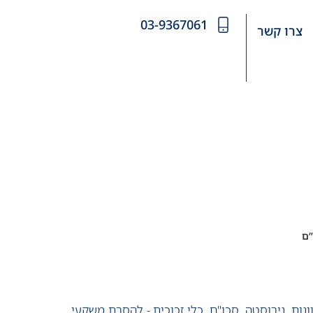
03-9367061
צרו קשר
”ם
נות, נירוסטה, סכו"ם, כלי זכוכית.- להסרת משקעי